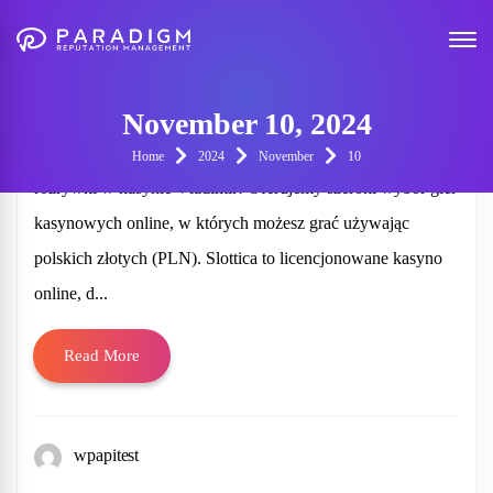
Slottica Casino Polska
November 10, 2024
Slottica Casino Polska Zanurz się w świecie ekscytującej
Home
2024
November
10
rozrywki w kasynie Vladimir! Oferujemy szeroki wybór gier
kasynowych online, w których możesz grać używając
polskich złotych (PLN). Slottica to licencjonowane kasyno
online, d...
Read More
wpapitest